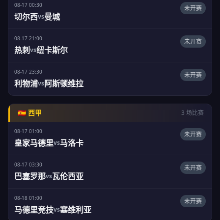
08-17 00:30
未开赛
切尔西
曼城
vs
08-17 21:00
未开赛
热刺
纽卡斯尔
vs
08-17 23:30
未开赛
利物浦
阿斯顿维拉
vs
🇪🇸 西甲
3 场比赛
08-17 01:00
未开赛
皇家马德里
马洛卡
vs
08-17 03:30
未开赛
巴塞罗那
瓦伦西亚
vs
08-18 01:00
未开赛
马德里竞技
塞维利亚
vs