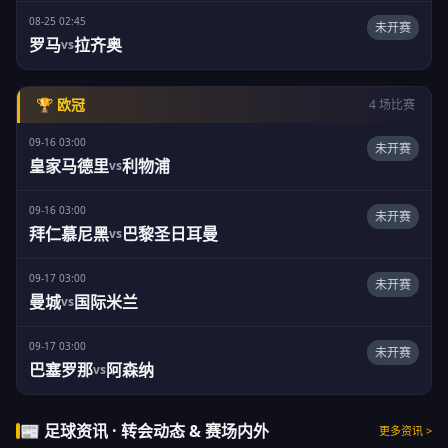
08-25 02:45
未开赛
罗马
拉齐奥
vs
🏆 欧冠
4 场比赛
09-16 03:00
未开赛
皇家马德里
利物浦
vs
09-16 03:00
未开赛
拜仁慕尼黑
巴黎圣日耳曼
vs
09-17 03:00
未开赛
曼城
国际米兰
vs
09-17 03:00
未开赛
巴塞罗那
阿森纳
vs
📰 足球资讯 · 转会动态 & 赛场内外
更多资讯 >