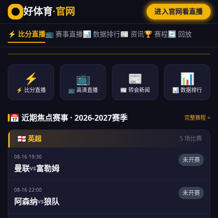
好体育
·官网
进入官网看直播
⚡ 比分直播
📺 赛事直播
📊 数据排行
📰 资讯
🏆 赛程
🔄 回放
⚡
📺
📰
📊
⚡ 比分直播
📺 高清直播
📰 转会新闻
📊 数据排行
📅 近期焦点赛事 · 2026-2027赛季
完整赛程 >
📊 数据驱动
实时比分·数据全掌握
🏴󠁧󠁢󠁥󠁮󠁧󠁿 英超
5 场比赛
即时比分更新·球队数据统计·球员表现追踪
08-16 19:30
未开赛
曼联
富勒姆
vs
注册领优惠观看
新人球礼
注册领优惠观看
新人球礼
注册领优惠观看
新人球礼
08-16 22:00
未开赛
阿森纳
狼队
vs